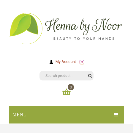
My Account
0
You have no items in your shopping cart
MENU
KR
0.00
SUBTOTAL:
HOME