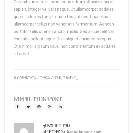
Curabitur in sem sit amet nunc rutrum ultricies quis at
sapien. Integer vel velit neque. Ut ullamcorper sodales
quam, ultricies fringilla justo feugiat nec. Phasellus
ullamcorper tellus non venenatis fermentum. Aenean
porttitor felis ut enim auctor mollis. Sed aliquet elit vel
convallis pellentesque. Duis aliquet tincidunt tempus.
Etiam mollis ipsum risus, non condimentum ex sodales
sit amet.
0 COMMENTS
/ TAGS:
EURO
,
TRAVEL
SHARE THIS POST
ABOUT THE
AUTHOR:
hennabynoor.com